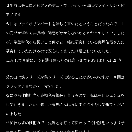
２年前はチェロとピアノのデュオでしたが、今回はヴァイオリンとピ
アノです。
今回はヴァイオリンパートを難しく書いたということだったので、曲
の完成が遅れて共演者に迷惑がかからないかとヒヤヒヤしていました
が、学生時代から長いこと何かと一緒に演奏している美嶋佑哉さんに
演奏していただけるので安心してまったり過ごしていました。
…..そして直前にいつも通り焦ったのは言うまでもありません( ´Д`)笑
父の曲は蝶シリーズか鳥シリーズになることが多いのですが、今回は
クジャクチョウがテーマでした。
なにやら作曲担当が赤褐色赤褐色と言うもので、私は赤いシュシュを
して行きましたが、察した美嶋さんは赤いネクタイをして来てくださ
いました。
相変わらずの技術力で、先週とは打って変わって今回は思いっきりサ
ポート役に徹したピアノパートだったと思います。