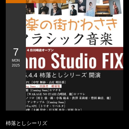
7
MON
2025
杮落としシーリズ