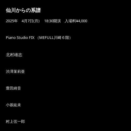
仙川からの系譜
2025年 4月7日(月) 18:30開演 入場料¥4,000
Piano Studio FIX （MEFULL川崎６階）
北村雄志
渋澤茉莉亜
豊田綺音
小坂紘未
村上弦一郎