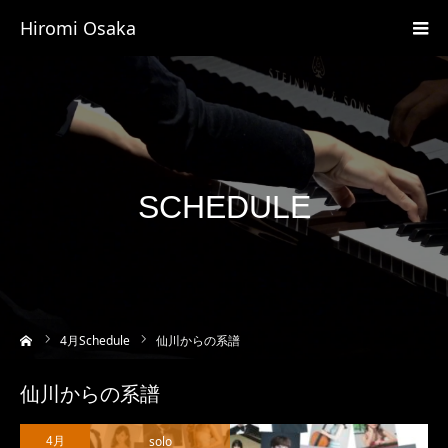
Hiromi Osaka
SCHEDULE
ーム
4
月Schedule
仙川からの系譜
仙川からの系譜
solo
4月