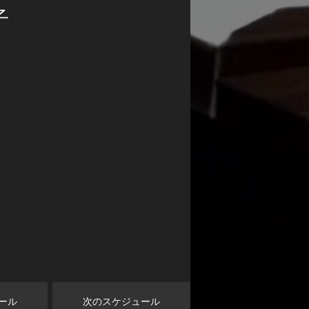
子
ール
次のスケジュール