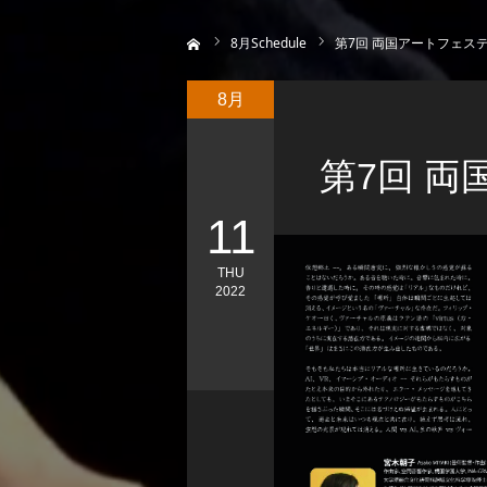
ホーム
8
月Schedule
第7回 両国アートフェスティ
8月
第7回 両
11
THU
2022