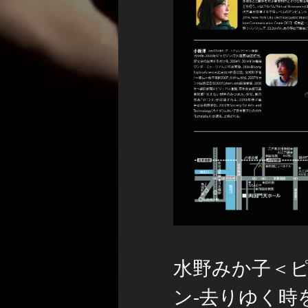
水野みか子＜
ン-去りゆく時